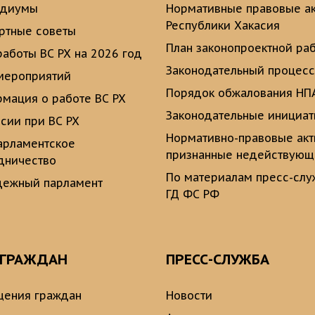
идиумы
Нормативные правовые а
Республики Хакасия
ртные советы
План законопроектной ра
работы ВС РХ на 2026 год
Законодательный процесс
мероприятий
Порядок обжалования НП
мация о работе ВС РХ
Законодательные инициа
сии при ВС РХ
Нормативно-правовые ак
рламентское
признанные недействую
дничество
По материалам пресс-сл
ежный парламент
ГД ФС РФ
 ГРАЖДАН
ПРЕСС-СЛУЖБА
ения граждан
Новости