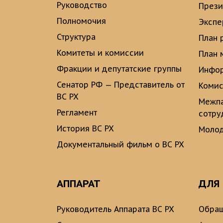
Руководство
През
Полномочия
Экспе
Структура
План 
Комитеты и комиссии
План 
Фракции и депутатские группы
Инфор
Сенатор РФ — Представитель от
Комис
ВС РХ
Межпа
Регламент
сотру
История ВС РХ
Молод
Документальный фильм о ВС РХ
АППАРАТ
ДЛЯ
Руководитель Аппарата ВС РХ
Обращ