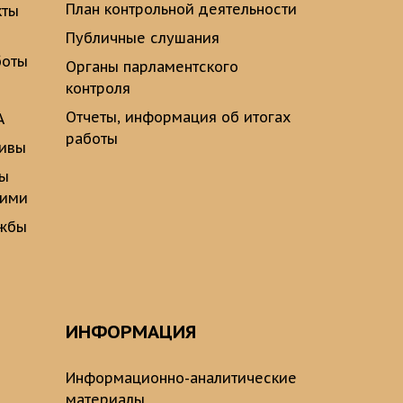
План контрольной деятельности
кты
Публичные слушания
боты
Органы парламентского
контроля
Отчеты, информация об итогах
А
работы
тивы
ты
щими
ужбы
ИНФОРМАЦИЯ
Информационно-аналитические
материалы