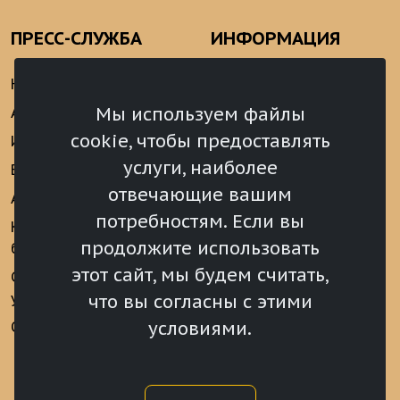
ПРЕСС-СЛУЖБА
ИНФОРМАЦИЯ
Новости
Информационно-
аналитические
Мы используем файлы
Анонсы
материалы
cookie, чтобы предоставлять
Интервью
Реализация Послания
услуги, наиболее
Видеоматериалы
Президента РФ
отвечающие вашим
Аккредитация
Федеральному
потребностям. Если вы
Собранию РФ
Конкурс «Хрустальный
продолжите использовать
барс»
Местное
самоуправление
этот сайт, мы будем считать,
Сведения о СМИ
учрежденных ВС РХ
Финансы
что вы согласны с этими
условиями.
Опросы и голосования
Награды