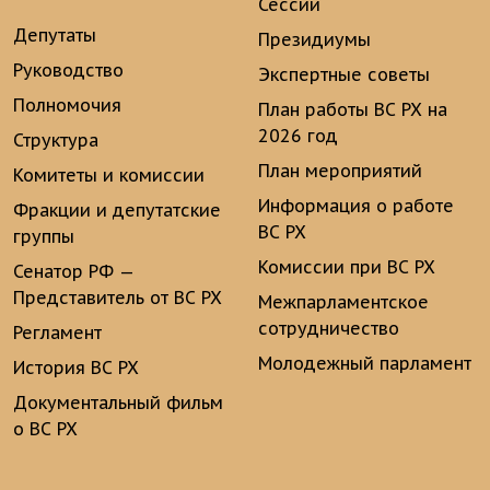
Сессии
Депутаты
Президиумы
Руководство
Экспертные советы
Полномочия
План работы ВС РХ на
2026 год
Структура
План мероприятий
Комитеты и комиссии
Информация о работе
Фракции и депутатские
ВС РХ
группы
Комиссии при ВС РХ
Сенатор РФ —
Представитель от ВС РХ
Межпарламентское
сотрудничество
Регламент
Молодежный парламент
История ВС РХ
Документальный фильм
о ВС РХ