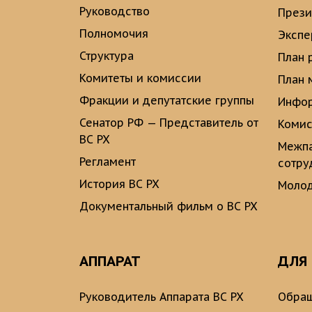
Руководство
През
Полномочия
Экспе
Структура
План 
Комитеты и комиссии
План 
Фракции и депутатские группы
Инфор
Сенатор РФ — Представитель от
Комис
ВС РХ
Межпа
Регламент
сотру
История ВС РХ
Молод
Документальный фильм о ВС РХ
АППАРАТ
ДЛЯ
Руководитель Аппарата ВС РХ
Обращ