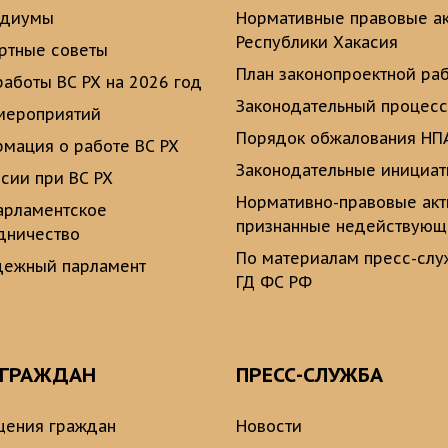
идиумы
Нормативные правовые а
Республики Хакасия
ртные советы
План законопроектной ра
работы ВС РХ на 2026 год
Законодательный процесс
мероприятий
Порядок обжалования НП
мация о работе ВС РХ
Законодательные инициа
сии при ВС РХ
Нормативно-правовые ак
рламентское
признанные недействую
дничество
По материалам пресс-сл
ежный парламент
ГД ФС РФ
 ГРАЖДАН
ПРЕСС-СЛУЖБА
ения граждан
Новости