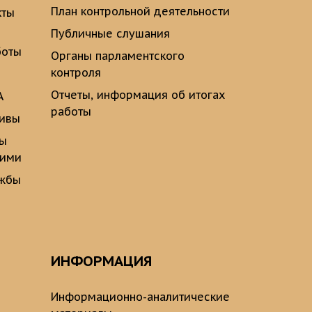
План контрольной деятельности
кты
Публичные слушания
боты
Органы парламентского
контроля
Отчеты, информация об итогах
А
работы
тивы
ты
щими
ужбы
ИНФОРМАЦИЯ
Информационно-аналитические