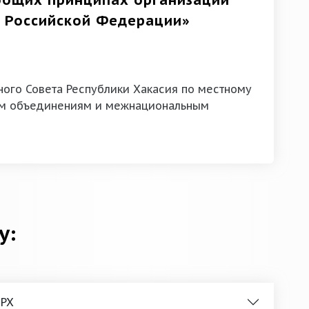
общих принципах организации
в Российской Федерации»
ного Совета Республики Хакасия по местному
м объединениям и межнациональным
у:
 РХ