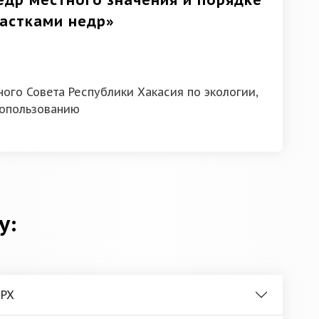
едр местного значения и порядке
астками недр»
ого Совета Республики Хакасия по экологии,
опользованию
у:
 РХ