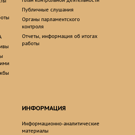
План контрольной деятельности
кты
Публичные слушания
боты
Органы парламентского
контроля
Отчеты, информация об итогах
А
работы
тивы
ты
щими
ужбы
ИНФОРМАЦИЯ
Информационно-аналитические
материалы