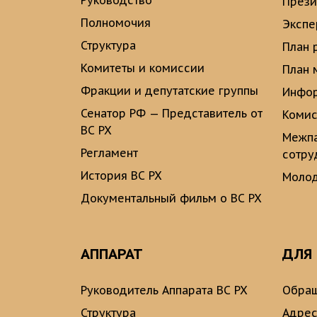
Руководство
През
Полномочия
Экспе
Структура
План 
Комитеты и комиссии
План 
Фракции и депутатские группы
Инфор
Сенатор РФ — Представитель от
Комис
ВС РХ
Межпа
Регламент
сотру
История ВС РХ
Молод
Документальный фильм о ВС РХ
АППАРАТ
ДЛЯ
Руководитель Аппарата ВС РХ
Обращ
Структура
Адрес