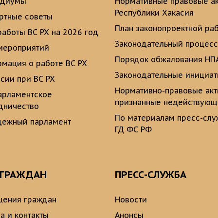
идиумы
Нормативные правовые а
Республики Хакасия
ртные советы
План законопроектной ра
работы ВС РХ на 2026 год
Законодательный процесс
мероприятий
Порядок обжалования НП
мация о работе ВС РХ
Законодательные инициа
сии при ВС РХ
Нормативно-правовые ак
рламентское
признанные недействую
дничество
По материалам пресс-сл
ежный парламент
ГД ФС РФ
 ГРАЖДАН
ПРЕСС-СЛУЖБА
ения граждан
Новости
а и контакты
Анонсы