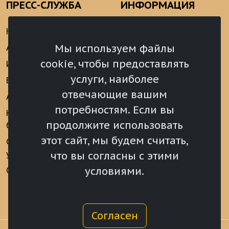
ПРЕСС-СЛУЖБА
ИНФОРМАЦИЯ
Новости
Информационно-
аналитические
Мы используем файлы
Анонсы
материалы
cookie, чтобы предоставлять
Интервью
Реализация Послания
услуги, наиболее
Видеоматериалы
Президента РФ
отвечающие вашим
Аккредитация
Федеральному
потребностям. Если вы
Собранию РФ
Конкурс «Хрустальный
продолжите использовать
барс»
Местное
самоуправление
этот сайт, мы будем считать,
Сведения о СМИ
учрежденных ВС РХ
Финансы
что вы согласны с этими
условиями.
Опросы и голосования
Награды
Согласен