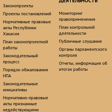
ДЕЯТЕЛЬНОСТЬ
Законопроекты
Мониторинг
Проекты постановлений
правоприменения
Нормативные правовые
План контрольной
акты Республики
деятельности
Хакасия
Публичные слушания
План законопроектной
работы
Органы парламентского
контроля
Законодательный
процесс
Отчеты, информация об
итогах работы
Порядок обжалования
НПА
Законодательные
инициативы
Нормативно-правовые
акты признанные
недействующими