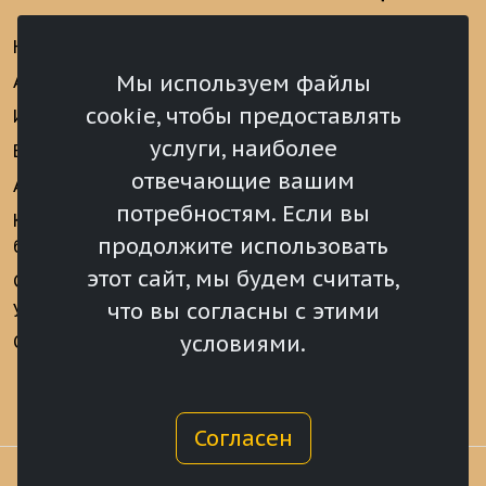
Новости
Информационно-
аналитические
Мы используем файлы
Анонсы
материалы
cookie, чтобы предоставлять
Интервью
Реализация Послания
услуги, наиболее
Видеоматериалы
Президента РФ
отвечающие вашим
Аккредитация
Федеральному
потребностям. Если вы
Собранию РФ
Конкурс «Хрустальный
продолжите использовать
барс»
Местное
самоуправление
этот сайт, мы будем считать,
Сведения о СМИ
учрежденных ВС РХ
Финансы
что вы согласны с этими
условиями.
Опросы и голосования
Награды
Согласен