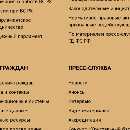
мация о работе ВС РХ
Законодательные инициа
сии при ВС РХ
Нормативно-правовые ак
рламентское
признанные недействую
дничество
По материалам пресс-сл
ежный парламент
ГД ФС РФ
 ГРАЖДАН
ПРЕСС-СЛУЖБА
ения граждан
Новости
а и контакты
Анонсы
рмационные системы
Интервью
тые данные
Видеоматериалы
ные ресурсы
Аккредитация
вое просвещение
Конкурс «Хрустальный ба