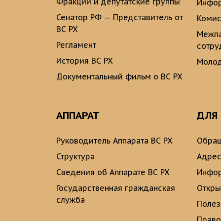
Фракции и депутатские группы
Инфор
Сенатор РФ — Представитель от
Комис
ВС РХ
Межпа
Регламент
сотру
История ВС РХ
Молод
Документальный фильм о ВС РХ
АППАРАТ
ДЛЯ
Руководитель Аппарата ВС РХ
Обращ
Структура
Адрес
Сведения об Аппарате ВС РХ
Инфо
Государственная гражданская
Откры
служба
Полез
Право