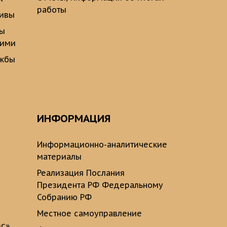
работы
тивы
ты
щими
ужбы
ИНФОРМАЦИЯ
Информационно-аналитические
материалы
Реализация Послания
Президента РФ Федеральному
Собранию РФ
Местное самоуправление
рс»