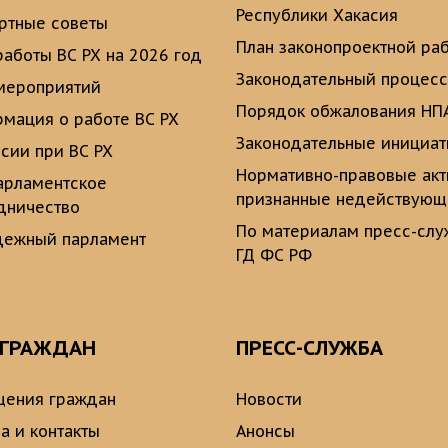
Республики Хакасия
ртные советы
План законопроектной ра
работы ВС РХ на 2026 год
Законодательный процесс
мероприятий
Порядок обжалования НП
мация о работе ВС РХ
Законодательные инициа
сии при ВС РХ
Нормативно-правовые ак
рламентское
признанные недействую
дничество
По материалам пресс-сл
ежный парламент
ГД ФС РФ
 ГРАЖДАН
ПРЕСС-СЛУЖБА
ения граждан
Новости
а и контакты
Анонсы