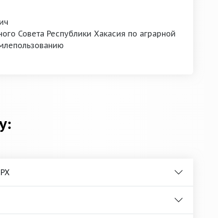
ич
ого Совета Республики Хакасия по аграрной
емлепользованию
у:
 РХ