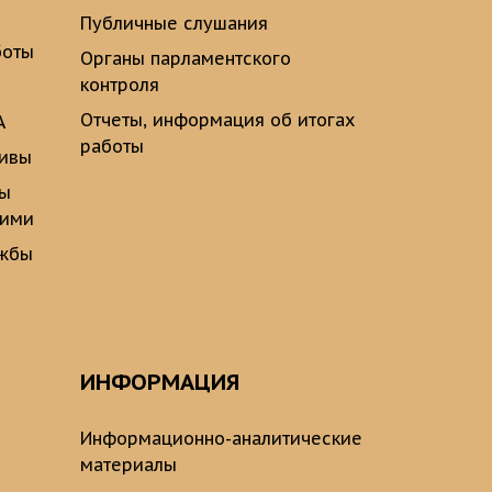
Публичные слушания
боты
Органы парламентского
контроля
Отчеты, информация об итогах
А
работы
тивы
ты
щими
ужбы
ИНФОРМАЦИЯ
Информационно-аналитические
материалы