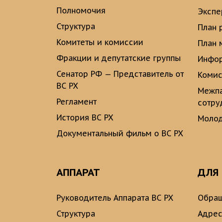
Полномочия
Экспе
Структура
План 
Комитеты и комиссии
План 
Фракции и депутатские группы
Инфор
Сенатор РФ — Представитель от
Комис
ВС РХ
Межпа
Регламент
сотру
История ВС РХ
Молод
Документальный фильм о ВС РХ
АППАРАТ
ДЛЯ
Руководитель Аппарата ВС РХ
Обращ
Структура
Адрес