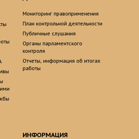
Мониторинг правоприменения
План контрольной деятельности
кты
Публичные слушания
боты
Органы парламентского
контроля
Отчеты, информация об итогах
А
работы
тивы
ты
щими
ужбы
ИНФОРМАЦИЯ