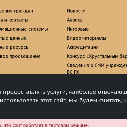
ения граждан
Новости
а и контакты
Анонсы
рмационные системы
Интервью
тые данные
Видеоматериалы
ные ресурсы
Аккредитация
вое просвещение
Конкурс «Хрустальный ба
Сведения о СМИ учрежде
ВС РХ
Опросы и голосования
ы предоставлять услуги, наиболее отвеча
спользовать этот сайт, мы будем считать, ч
 что сайт работает в тестовом режиме.