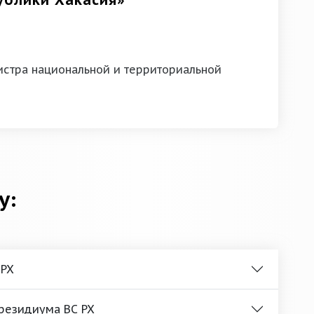
ублики Хакасия»
стра национальной и территориальной
у:
 РХ
Президиума ВС РХ