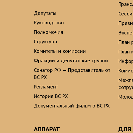
Транс
Депутаты
Сесси
Руководство
През
Полномочия
Экспе
Структура
План 
Комитеты и комиссии
План 
Фракции и депутатские группы
Инфор
Сенатор РФ — Представитель от
Комис
ВС РХ
Межпа
Регламент
сотру
История ВС РХ
Молод
Документальный фильм о ВС РХ
АППАРАТ
ДЛЯ