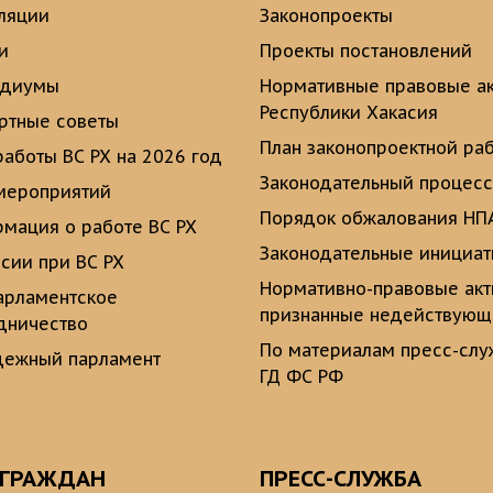
ляции
Законопроекты
и
Проекты постановлений
идиумы
Нормативные правовые а
Республики Хакасия
ртные советы
План законопроектной ра
работы ВС РХ на 2026 год
Законодательный процесс
мероприятий
Порядок обжалования НП
мация о работе ВС РХ
Законодательные инициа
сии при ВС РХ
Нормативно-правовые ак
рламентское
признанные недействую
дничество
По материалам пресс-сл
ежный парламент
ГД ФС РФ
 ГРАЖДАН
ПРЕСС-СЛУЖБА