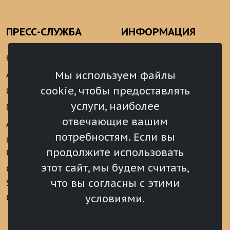
ПРЕСС-СЛУЖБА
ИНФОРМАЦИЯ
Новости
Информационно-
аналитические
Мы используем файлы
Анонсы
материалы
cookie, чтобы предоставлять
Интервью
Реализация Послания
услуги, наиболее
Видеоматериалы
Президента РФ
отвечающие вашим
Аккредитация
Федеральному
потребностям. Если вы
Собранию РФ
Конкурс «Хрустальный
продолжите использовать
барс»
Местное
самоуправление
этот сайт, мы будем считать,
Сведения о СМИ
учрежденных ВС РХ
Финансы
что вы согласны с этими
условиями.
Опросы и голосования
Награды