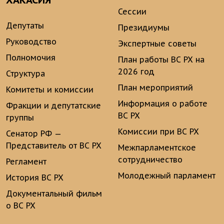
ХАКАСИЯ
Сессии
Депутаты
Президиумы
Руководство
Экспертные советы
Полномочия
План работы ВС РХ на
2026 год
Структура
План мероприятий
Комитеты и комиссии
Информация о работе
Фракции и депутатские
ВС РХ
группы
Комиссии при ВС РХ
Сенатор РФ —
Представитель от ВС РХ
Межпарламентское
сотрудничество
Регламент
Молодежный парламент
История ВС РХ
Документальный фильм
о ВС РХ