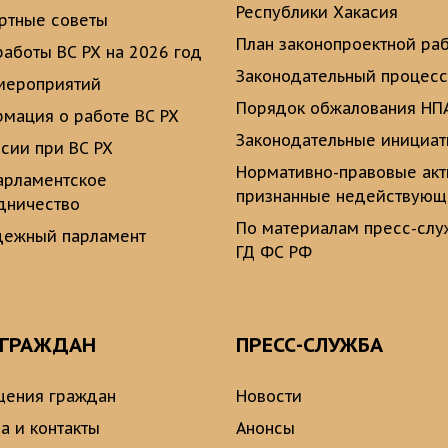
Республики Хакасия
ртные советы
План законопроектной ра
работы ВС РХ на 2026 год
Законодательный процесс
мероприятий
Порядок обжалования НП
мация о работе ВС РХ
Законодательные инициа
сии при ВС РХ
Нормативно-правовые ак
рламентское
признанные недействую
дничество
По материалам пресс-сл
ежный парламент
ГД ФС РФ
 ГРАЖДАН
ПРЕСС-СЛУЖБА
ения граждан
Новости
а и контакты
Анонсы