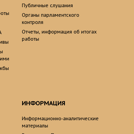
Публичные слушания
боты
Органы парламентского
контроля
Отчеты, информация об итогах
А
работы
тивы
ты
щими
ужбы
ИНФОРМАЦИЯ
Информационно-аналитические
материалы