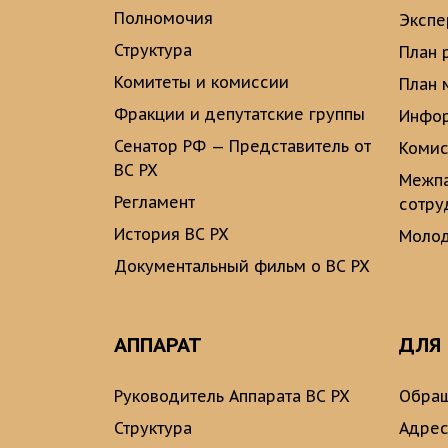
Полномочия
Экспе
Структура
План 
Комитеты и комиссии
План 
Фракции и депутатские группы
Инфор
Сенатор РФ — Представитель от
Комис
ВС РХ
Межпа
Регламент
сотру
История ВС РХ
Молод
Документальный фильм о ВС РХ
АППАРАТ
ДЛЯ
Руководитель Аппарата ВС РХ
Обращ
Структура
Адрес