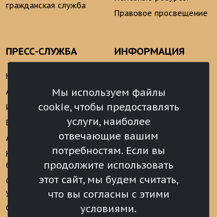
гражданская служба
Правовое просвещение
ПРЕСС-СЛУЖБА
ИНФОРМАЦИЯ
Новости
Информационно-
аналитические
Мы используем файлы
Анонсы
материалы
cookie, чтобы предоставлять
Интервью
Реализация Послания
услуги, наиболее
Видеоматериалы
Президента РФ
отвечающие вашим
Аккредитация
Федеральному
потребностям. Если вы
Собранию РФ
Конкурс «Хрустальный
продолжите использовать
барс»
Местное
самоуправление
этот сайт, мы будем считать,
Сведения о СМИ
учрежденных ВС РХ
Финансы
что вы согласны с этими
условиями.
Опросы и голосования
Награды