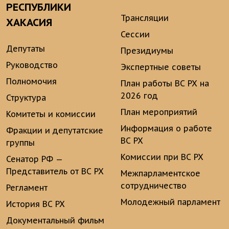
РЕСПУБЛИКИ
Трансляции
ХАКАСИЯ
Сессии
Депутаты
Президиумы
Руководство
Экспертные советы
Полномочия
План работы ВС РХ на
2026 год
Структура
План мероприятий
Комитеты и комиссии
Информация о работе
Фракции и депутатские
ВС РХ
группы
Комиссии при ВС РХ
Сенатор РФ —
Представитель от ВС РХ
Межпарламентское
сотрудничество
Регламент
Молодежный парламент
История ВС РХ
Документальный фильм