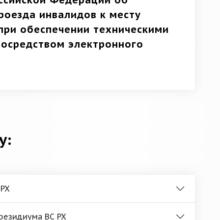
ссийской Федерации об
роезда инвалидов к месту
при обеспечении техническими
посредством электронного
у:
 РХ
Президиума ВС РХ