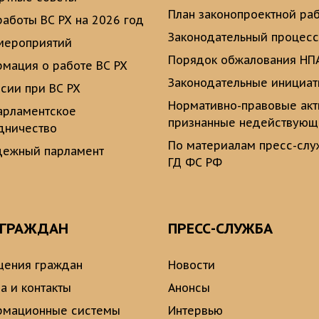
План законопроектной ра
работы ВС РХ на 2026 год
Законодательный процесс
мероприятий
Порядок обжалования НП
мация о работе ВС РХ
Законодательные инициа
сии при ВС РХ
Нормативно-правовые ак
рламентское
признанные недействую
дничество
По материалам пресс-сл
ежный парламент
ГД ФС РФ
 ГРАЖДАН
ПРЕСС-СЛУЖБА
ения граждан
Новости
а и контакты
Анонсы
рмационные системы
Интервью