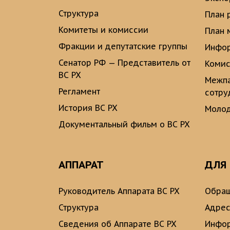
Структура
План 
Комитеты и комиссии
План 
Фракции и депутатские группы
Инфор
Сенатор РФ — Представитель от
Комис
ВС РХ
Межпа
Регламент
сотру
История ВС РХ
Молод
Документальный фильм о ВС РХ
АППАРАТ
ДЛЯ
Руководитель Аппарата ВС РХ
Обращ
Структура
Адрес
Сведения об Аппарате ВС РХ
Инфо