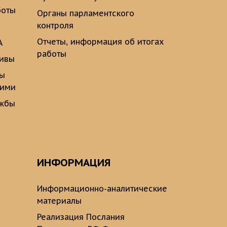
боты
Органы парламентского
контроля
Отчеты, информация об итогах
А
работы
тивы
ты
щими
ужбы
ИНФОРМАЦИЯ
Информационно-аналитические
материалы
Реализация Послания