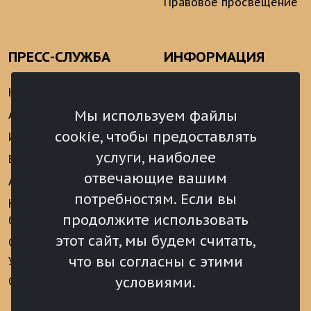
Правовое просвещение
ПРЕСС-СЛУЖБА
ИНФОРМАЦИЯ
Новости
Информационно-
аналитические
Мы используем файлы
Анонсы
материалы
cookie, чтобы предоставлять
Интервью
Реализация Послания
услуги, наиболее
Видеоматериалы
Президента РФ
отвечающие вашим
Аккредитация
Федеральному
потребностям. Если вы
Собранию РФ
Конкурс «Хрустальный
продолжите использовать
барс»
Местное
самоуправление
этот сайт, мы будем считать,
Сведения о СМИ
учрежденных ВС РХ
Финансы
что вы согласны с этими
условиями.
Опросы и голосования
Награды