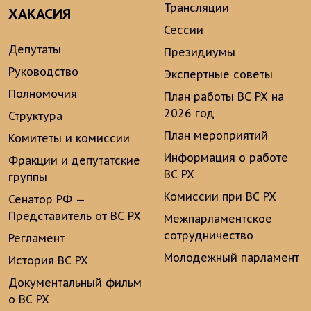
Трансляции
ХАКАСИЯ
Сессии
Депутаты
Президиумы
Руководство
Экспертные советы
Полномочия
План работы ВС РХ на
2026 год
Структура
План мероприятий
Комитеты и комиссии
Информация о работе
Фракции и депутатские
ВС РХ
группы
Комиссии при ВС РХ
Сенатор РФ —
Представитель от ВС РХ
Межпарламентское
сотрудничество
Регламент
Молодежный парламент
История ВС РХ
Документальный фильм
о ВС РХ