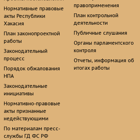
правоприменения
Нормативные правовые
План контрольной
акты Республики
деятельности
Хакасия
Публичные слушания
План законопроектной
работы
Органы парламентского
контроля
Законодательный
процесс
Отчеты, информация об
итогах работы
Порядок обжалования
НПА
Законодательные
инициативы
Нормативно-правовые
акты признанные
недействующими
По материалам пресс-
службы ГД ФС РФ