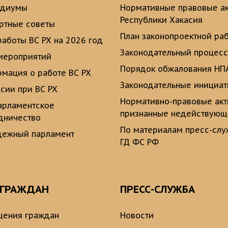
идиумы
Нормативные правовые а
Республики Хакасия
ртные советы
План законопроектной ра
работы ВС РХ на 2026 год
Законодательный процесс
мероприятий
Порядок обжалования НП
мация о работе ВС РХ
Законодательные инициа
сии при ВС РХ
Нормативно-правовые ак
рламентское
признанные недействую
дничество
По материалам пресс-сл
ежный парламент
ГД ФС РФ
 ГРАЖДАН
ПРЕСС-СЛУЖБА
ения граждан
Новости