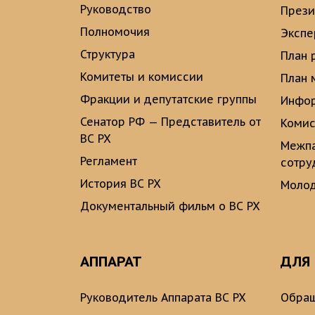
Руководство
През
Полномочия
Экспе
Структура
План 
Комитеты и комиссии
План 
Фракции и депутатские группы
Инфор
Сенатор РФ — Представитель от
Комис
ВС РХ
Межпа
Регламент
сотру
История ВС РХ
Молод
Документальный фильм о ВС РХ
АППАРАТ
ДЛЯ
Руководитель Аппарата ВС РХ
Обращ