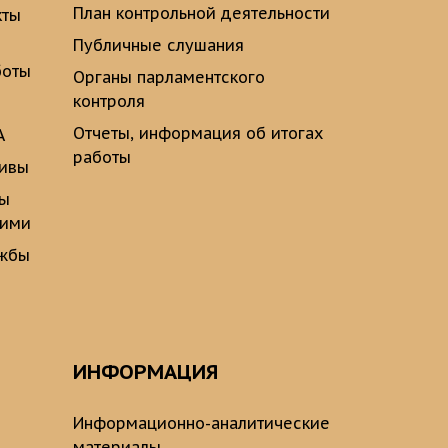
План контрольной деятельности
кты
Публичные слушания
боты
Органы парламентского
контроля
Отчеты, информация об итогах
А
работы
тивы
ты
щими
ужбы
ИНФОРМАЦИЯ
Информационно-аналитические
материалы