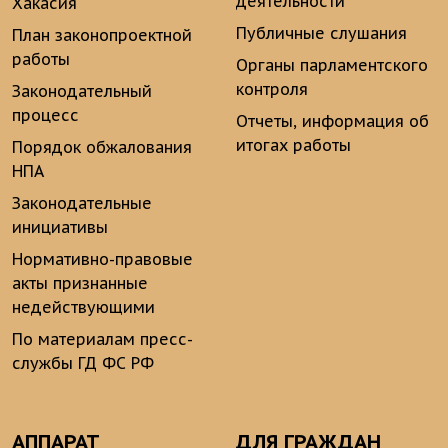
деятельности
Хакасия
Публичные слушания
План законопроектной
работы
Органы парламентского
контроля
Законодательный
процесс
Отчеты, информация об
итогах работы
Порядок обжалования
НПА
Законодательные
инициативы
Нормативно-правовые
акты признанные
недействующими
По материалам пресс-
службы ГД ФС РФ
АППАРАТ
ДЛЯ ГРАЖДАН