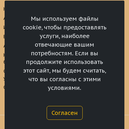
Новости
Информационно-
аналитические
Мы используем файлы
Анонсы
материалы
cookie, чтобы предоставлять
Интервью
Реализация Послания
услуги, наиболее
Видеоматериалы
Президента РФ
отвечающие вашим
Аккредитация
Федеральному
потребностям. Если вы
Собранию РФ
Конкурс «Хрустальный
продолжите использовать
барс»
Местное
самоуправление
этот сайт, мы будем считать,
Сведения о СМИ
учрежденных ВС РХ
Финансы
что вы согласны с этими
условиями.
Опросы и голосования
Награды
Согласен