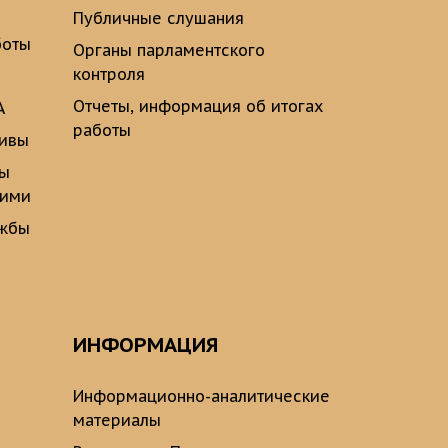
Публичные слушания
боты
Органы парламентского
контроля
Отчеты, информация об итогах
А
работы
тивы
ты
щими
ужбы
ИНФОРМАЦИЯ
Информационно-аналитические
материалы