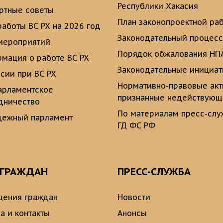
Республики Хакасия
ртные советы
План законопроектной ра
работы ВС РХ на 2026 год
Законодательный процесс
мероприятий
Порядок обжалования НП
мация о работе ВС РХ
Законодательные инициа
сии при ВС РХ
Нормативно-правовые ак
рламентское
признанные недействую
дничество
По материалам пресс-сл
ежный парламент
ГД ФС РФ
 ГРАЖДАН
ПРЕСС-СЛУЖБА
ения граждан
Новости
а и контакты
Анонсы