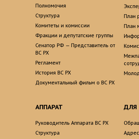
Полномочия
Экспе
Структура
План 
Комитеты и комиссии
План 
Фракции и депутатские группы
Инфор
Сенатор РФ — Представитель от
Комис
ВС РХ
Межпа
Регламент
сотру
История ВС РХ
Молод
Документальный фильм о ВС РХ
АППАРАТ
ДЛЯ
Руководитель Аппарата ВС РХ
Обращ
Структура
Адрес