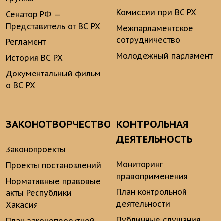
Комиссии при ВС РХ
Сенатор РФ —
Представитель от ВС РХ
Межпарламентское
сотрудничество
Регламент
Молодежный парламент
История ВС РХ
Документальный фильм
о ВС РХ
ЗАКОНОТВОРЧЕСТВО
КОНТРОЛЬНАЯ
ДЕЯТЕЛЬНОСТЬ
Законопроекты
Мониторинг
Проекты постановлений
правоприменения
Нормативные правовые
План контрольной
акты Республики
деятельности
Хакасия
Публичные слушания
План законопроектной