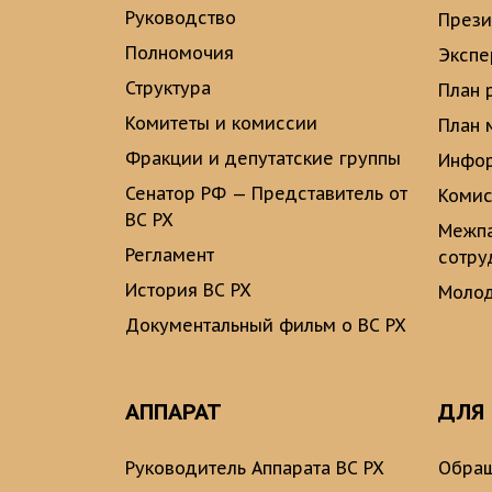
Руководство
През
Полномочия
Экспе
Структура
План 
Комитеты и комиссии
План 
Фракции и депутатские группы
Инфор
Сенатор РФ — Представитель от
Комис
ВС РХ
Межпа
Регламент
сотру
История ВС РХ
Молод
Документальный фильм о ВС РХ
АППАРАТ
ДЛЯ
Руководитель Аппарата ВС РХ
Обращ