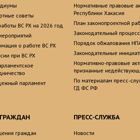
идиумы
Нормативные правовые а
Республики Хакасия
ртные советы
План законопроектной ра
работы ВС РХ на 2026 год
Законодательный процесс
мероприятий
Порядок обжалования НП
мация о работе ВС РХ
Законодательные инициа
сии при ВС РХ
Нормативно-правовые ак
рламентское
признанные недействую
дничество
По материалам пресс-сл
ежный парламент
ГД ФС РФ
 ГРАЖДАН
ПРЕСС-СЛУЖБА
ения граждан
Новости