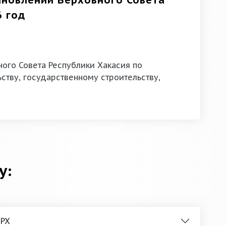
ановлений Верховного Совета
6 год
ого Совета Республики Хакасия по
ству, государственному строительству,
у:
 РХ