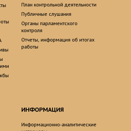
План контрольной деятельности
кты
Публичные слушания
боты
Органы парламентского
контроля
Отчеты, информация об итогах
А
работы
тивы
ты
щими
ужбы
ИНФОРМАЦИЯ
Информационно-аналитические