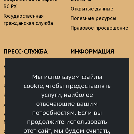
ВС РХ
Открытые данные
Государственная
Полезные ресурсы
гражданская служба
Правовое просвещение
ПРЕСС-СЛУЖБА
ИНФОРМАЦИЯ
Новости
Информационно-
аналитические
Мы используем файлы
Анонсы
материалы
cookie, чтобы предоставлять
Интервью
Реализация Послания
услуги, наиболее
Видеоматериалы
Президента РФ
отвечающие вашим
Аккредитация
Федеральному
потребностям. Если вы
Собранию РФ
Конкурс «Хрустальный
продолжите использовать
барс»
Местное
самоуправление
этот сайт, мы будем считать,
Сведения о СМИ