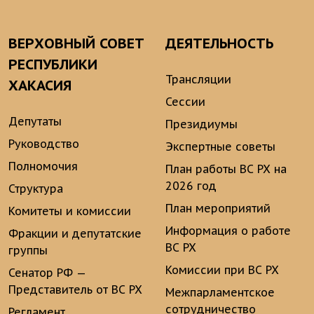
ВЕРХОВНЫЙ СОВЕТ
ДЕЯТЕЛЬНОСТЬ
РЕСПУБЛИКИ
Трансляции
ХАКАСИЯ
Сессии
Депутаты
Президиумы
Руководство
Экспертные советы
Полномочия
План работы ВС РХ на
2026 год
Структура
План мероприятий
Комитеты и комиссии
Информация о работе
Фракции и депутатские
ВС РХ
группы
Комиссии при ВС РХ
Сенатор РФ —
Представитель от ВС РХ
Межпарламентское
сотрудничество
Регламент