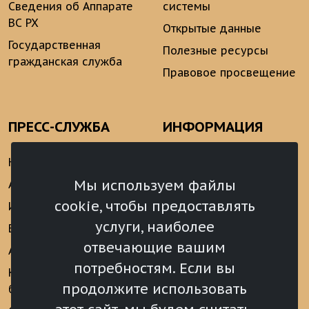
Сведения об Аппарате
системы
ВС РХ
Открытые данные
Государственная
Полезные ресурсы
гражданская служба
Правовое просвещение
ПРЕСС-СЛУЖБА
ИНФОРМАЦИЯ
Новости
Информационно-
аналитические
Мы используем файлы
Анонсы
материалы
cookie, чтобы предоставлять
Интервью
Реализация Послания
услуги, наиболее
Видеоматериалы
Президента РФ
отвечающие вашим
Аккредитация
Федеральному
потребностям. Если вы
Собранию РФ
Конкурс «Хрустальный
продолжите использовать
барс»
Местное
самоуправление