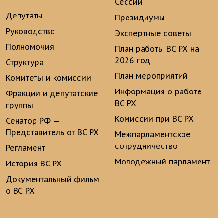
Сессии
Депутаты
Президиумы
Руководство
Экспертные советы
Полномочия
План работы ВС РХ на
2026 год
Структура
План мероприятий
Комитеты и комиссии
Информация о работе
Фракции и депутатские
ВС РХ
группы
Комиссии при ВС РХ
Сенатор РФ —
Представитель от ВС РХ
Межпарламентское
сотрудничество
Регламент
Молодежный парламент
История ВС РХ
Документальный фильм
о ВС РХ