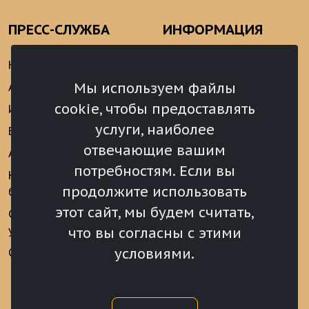
ПРЕСС-СЛУЖБА
ИНФОРМАЦИЯ
Новости
Информационно-
аналитические
Мы используем файлы
Анонсы
материалы
cookie, чтобы предоставлять
Интервью
Реализация Послания
услуги, наиболее
Видеоматериалы
Президента РФ
отвечающие вашим
Аккредитация
Федеральному
потребностям. Если вы
Собранию РФ
Конкурс «Хрустальный
продолжите использовать
барс»
Местное
самоуправление
этот сайт, мы будем считать,
Сведения о СМИ
учрежденных ВС РХ
Финансы
что вы согласны с этими
условиями.
Опросы и голосования
Награды