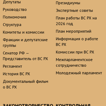
Депутаты
Президиумы
Руководство
Экспертные советы
Полномочия
План работы ВС РХ на
2026 год
Структура
План мероприятий
Комитеты и комиссии
Информация о работе
Фракции и депутатские
ВС РХ
группы
Комиссии при ВС РХ
Сенатор РФ —
Представитель от ВС РХ
Межпарламентское
сотрудничество
Регламент
Молодежный парламент
История ВС РХ
Документальный фильм
о ВС РХ
ЗАКОНОТВОРЧЕСТВО
КОНТРОЛЬНАЯ