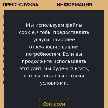
ПРЕСС-СЛУЖБА
ИНФОРМАЦИЯ
Новости
Информационно-
аналитические
Мы используем файлы
Анонсы
материалы
cookie, чтобы предоставлять
Интервью
Реализация Послания
услуги, наиболее
Видеоматериалы
Президента РФ
отвечающие вашим
Аккредитация
Федеральному
потребностям. Если вы
Собранию РФ
Конкурс «Хрустальный
продолжите использовать
барс»
Местное
самоуправление
этот сайт, мы будем считать,
Сведения о СМИ
учрежденных ВС РХ
Финансы
что вы согласны с этими
условиями.
Опросы и голосования
Награды
Согласен