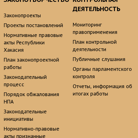
ДЕЯТЕЛЬНОСТЬ
Законопроекты
Мониторинг
Проекты постановлений
правоприменения
Нормативные правовые
План контрольной
акты Республики
деятельности
Хакасия
Публичные слушания
План законопроектной
работы
Органы парламентского
контроля
Законодательный
процесс
Отчеты, информация об
итогах работы
Порядок обжалования
НПА
Законодательные
инициативы
Нормативно-правовые
акты признанные