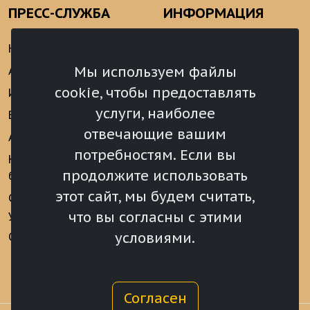
ПРЕСС-СЛУЖБА
ИНФОРМАЦИЯ
Новости
Информационно-
аналитические
Мы используем файлы
Анонсы
материалы
cookie, чтобы предоставлять
Интервью
Реализация Послания
услуги, наиболее
Видеоматериалы
Президента РФ
отвечающие вашим
Аккредитация
Федеральному
потребностям. Если вы
Собранию РФ
Конкурс «Хрустальный
продолжите использовать
барс»
Местное
самоуправление
этот сайт, мы будем считать,
Сведения о СМИ
учрежденных ВС РХ
Финансы
что вы согласны с этими
условиями.
Опросы и голосования
Награды
Согласен