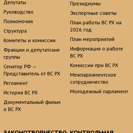
Депутаты
Президиумы
Руководство
Экспертные советы
Полномочия
План работы ВС РХ на
2026 год
Структура
План мероприятий
Комитеты и комиссии
Информация о работе
Фракции и депутатские
ВС РХ
группы
Комиссии при ВС РХ
Сенатор РФ —
Представитель от ВС РХ
Межпарламентское
сотрудничество
Регламент
Молодежный парламент
История ВС РХ
Документальный фильм
о ВС РХ
ЗАКОНОТВОРЧЕСТВО
КОНТРОЛЬНАЯ