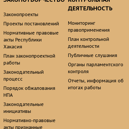
ДЕЯТЕЛЬНОСТЬ
Законопроекты
Мониторинг
Проекты постановлений
правоприменения
Нормативные правовые
План контрольной
акты Республики
деятельности
Хакасия
Публичные слушания
План законопроектной
работы
Органы парламентского
контроля
Законодательный
процесс
Отчеты, информация об
итогах работы
Порядок обжалования
НПА
Законодательные
инициативы
Нормативно-правовые
акты признанные