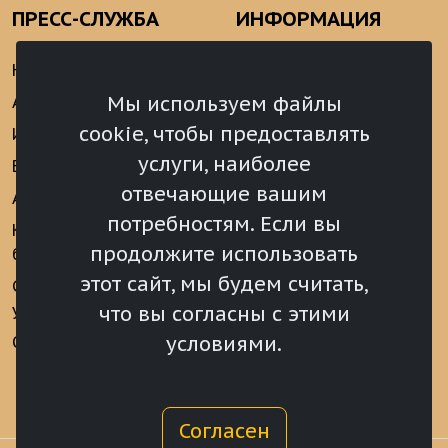
ПРЕСС-СЛУЖБА
ИНФОРМАЦИЯ
Новости
Информационно-
аналитические
Мы используем файлы
Анонсы
материалы
cookie, чтобы предоставлять
Интервью
Реализация Послания
услуги, наиболее
Видеоматериалы
Президента РФ
отвечающие вашим
Аккредитация
Федеральному
потребностям. Если вы
Собранию РФ
Конкурс «Хрустальный
продолжите использовать
барс»
Местное
самоуправление
этот сайт, мы будем считать,
Сведения о СМИ
учрежденных ВС РХ
Финансы
что вы согласны с этими
условиями.
Опросы и голосования
Награды
Согласен