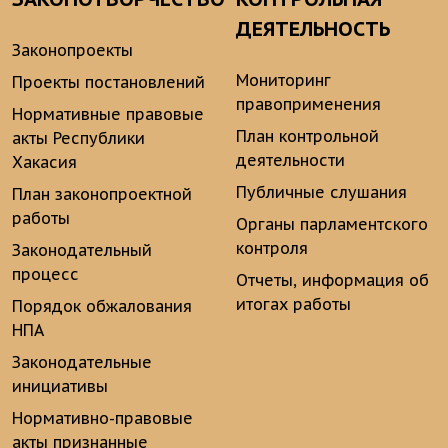
ДЕЯТЕЛЬНОСТЬ
Законопроекты
Мониторинг
Проекты постановлений
правоприменения
Нормативные правовые
План контрольной
акты Республики
деятельности
Хакасия
Публичные слушания
План законопроектной
работы
Органы парламентского
контроля
Законодательный
процесс
Отчеты, информация об
итогах работы
Порядок обжалования
НПА
Законодательные
инициативы
Нормативно-правовые
акты признанные