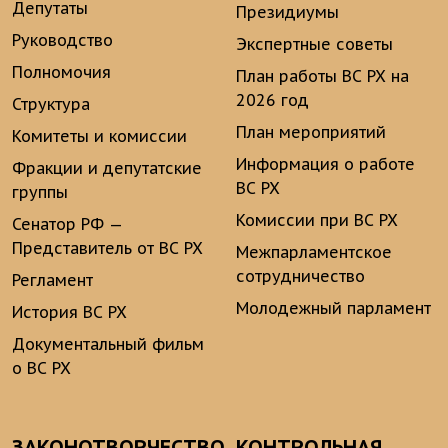
Депутаты
Президиумы
Руководство
Экспертные советы
Полномочия
План работы ВС РХ на
2026 год
Структура
План мероприятий
Комитеты и комиссии
Информация о работе
Фракции и депутатские
ВС РХ
группы
Комиссии при ВС РХ
Сенатор РФ —
Представитель от ВС РХ
Межпарламентское
сотрудничество
Регламент
Молодежный парламент
История ВС РХ
Документальный фильм
о ВС РХ
ЗАКОНОТВОРЧЕСТВО
КОНТРОЛЬНАЯ