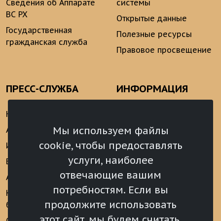
Сведения об Аппарате
системы
ВС РХ
Открытые данные
Государственная
Полезные ресурсы
гражданская служба
Правовое просвещение
ПРЕСС-СЛУЖБА
ИНФОРМАЦИЯ
Новости
Информационно-
аналитические
Мы используем файлы
Анонсы
материалы
cookie, чтобы предоставлять
Интервью
Реализация Послания
услуги, наиболее
Видеоматериалы
Президента РФ
отвечающие вашим
Аккредитация
Федеральному
потребностям. Если вы
Собранию РФ
Конкурс «Хрустальный
продолжите использовать
барс»
Местное
самоуправление
этот сайт, мы будем считать,
Сведения о СМИ