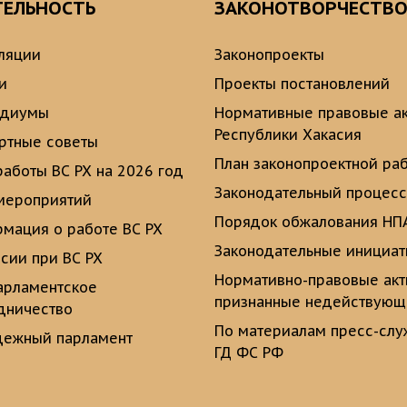
ТЕЛЬНОСТЬ
ЗАКОНОТВОРЧЕСТВ
ляции
Законопроекты
и
Проекты постановлений
идиумы
Нормативные правовые а
Республики Хакасия
ртные советы
План законопроектной ра
работы ВС РХ на 2026 год
Законодательный процесс
мероприятий
Порядок обжалования НП
мация о работе ВС РХ
Законодательные инициа
сии при ВС РХ
Нормативно-правовые ак
рламентское
признанные недействую
дничество
По материалам пресс-сл
ежный парламент
ГД ФС РФ