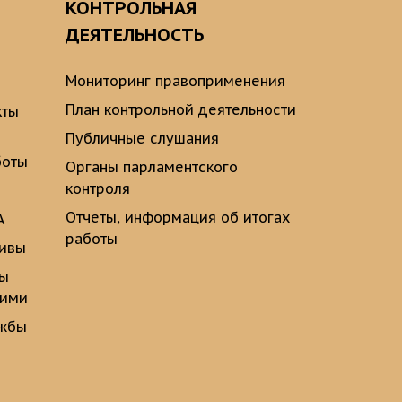
О
КОНТРОЛЬНАЯ
ДЕЯТЕЛЬНОСТЬ
Мониторинг правоприменения
План контрольной деятельности
кты
Публичные слушания
боты
Органы парламентского
контроля
Отчеты, информация об итогах
А
работы
тивы
ты
щими
ужбы