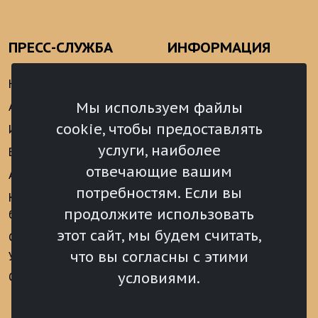
ПРЕСС-СЛУЖБА
ИНФОРМАЦИЯ
Новости
Информационно-
аналитические
Мы используем файлы
Анонсы
материалы
cookie, чтобы предоставлять
Интервью
Реализация Послания
услуги, наиболее
Видеоматериалы
Президента РФ
отвечающие вашим
Аккредитация
Федеральному
потребностям. Если вы
Собранию РФ
Конкурс «Хрустальный
продолжите использовать
барс»
Местное
самоуправление
этот сайт, мы будем считать,
Сведения о СМИ
учрежденных ВС РХ
Финансы
что вы согласны с этими
условиями.
Опросы и голосования
Награды