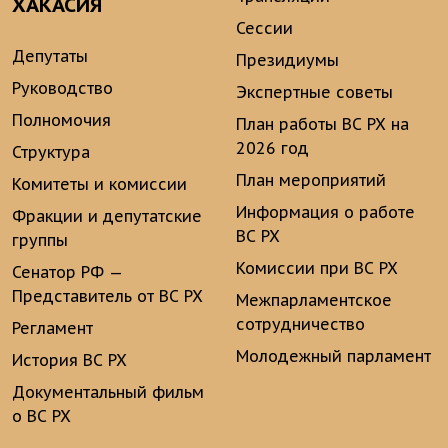
ХАКАСИЯ
Сессии
Депутаты
Президиумы
Руководство
Экспертные советы
Полномочия
План работы ВС РХ на
2026 год
Структура
План мероприятий
Комитеты и комиссии
Информация о работе
Фракции и депутатские
ВС РХ
группы
Комиссии при ВС РХ
Сенатор РФ —
Представитель от ВС РХ
Межпарламентское
сотрудничество
Регламент
Молодежный парламент
История ВС РХ
Документальный фильм
о ВС РХ