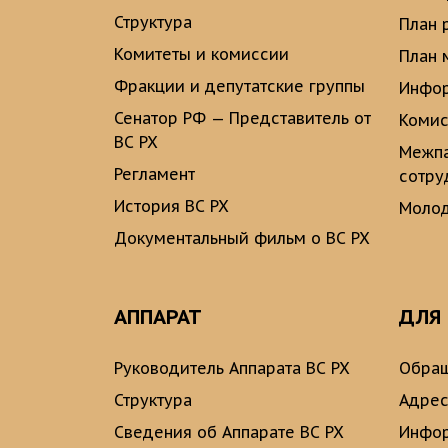
Структура
План 
Комитеты и комиссии
План 
Фракции и депутатские группы
Инфор
Сенатор РФ — Представитель от
Комис
ВС РХ
Межпа
Регламент
сотру
История ВС РХ
Молод
Документальный фильм о ВС РХ
АППАРАТ
ДЛЯ
Руководитель Аппарата ВС РХ
Обращ
Структура
Адрес
Сведения об Аппарате ВС РХ
Инфо