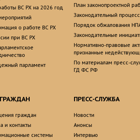
План законопроектной ра
работы ВС РХ на 2026 год
Законодательный процесс
мероприятий
Порядок обжалования НП
мация о работе ВС РХ
Законодательные инициа
сии при ВС РХ
Нормативно-правовые ак
рламентское
признанные недействую
дничество
По материалам пресс-сл
ежный парламент
ГД ФС РФ
 ГРАЖДАН
ПРЕСС-СЛУЖБА
ения граждан
Новости
а и контакты
Анонсы
рмационные системы
Интервью