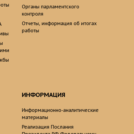
боты
Органы парламентского
контроля
Отчеты, информация об итогах
А
работы
тивы
ты
щими
ужбы
ИНФОРМАЦИЯ
Информационно-аналитические
материалы
Реализация Послания
Президента РФ Федеральному