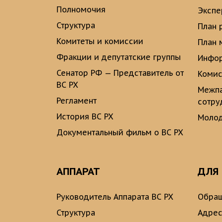
Полномочия
Экспе
Структура
План 
Комитеты и комиссии
План 
Фракции и депутатские группы
Инфор
Сенатор РФ — Представитель от
Комис
ВС РХ
Межпа
Регламент
сотру
История ВС РХ
Молод
Документальный фильм о ВС РХ
АППАРАТ
ДЛЯ
Руководитель Аппарата ВС РХ
Обращ
Структура
Адрес