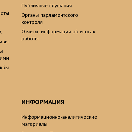
Публичные слушания
боты
Органы парламентского
контроля
Отчеты, информация об итогах
А
работы
тивы
ты
щими
ужбы
ИНФОРМАЦИЯ
Информационно-аналитические
материалы