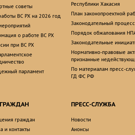
Республики Хакасия
ртные советы
План законопроектной ра
работы ВС РХ на 2026 год
Законодательный процесс
мероприятий
Порядок обжалования НП
мация о работе ВС РХ
Законодательные инициа
сии при ВС РХ
Нормативно-правовые ак
рламентское
признанные недействую
дничество
По материалам пресс-сл
ежный парламент
ГД ФС РФ
 ГРАЖДАН
ПРЕСС-СЛУЖБА
ения граждан
Новости
а и контакты
Анонсы