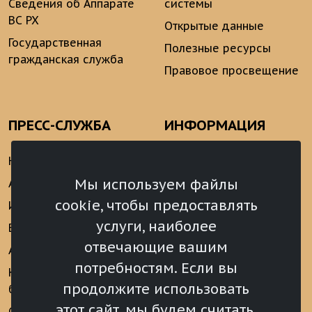
Сведения об Аппарате
системы
ВС РХ
Открытые данные
Государственная
Полезные ресурсы
гражданская служба
Правовое просвещение
ПРЕСС-СЛУЖБА
ИНФОРМАЦИЯ
Новости
Информационно-
аналитические
Мы используем файлы
Анонсы
материалы
cookie, чтобы предоставлять
Интервью
Реализация Послания
услуги, наиболее
Видеоматериалы
Президента РФ
отвечающие вашим
Аккредитация
Федеральному
потребностям. Если вы
Собранию РФ
Конкурс «Хрустальный
продолжите использовать
барс»
Местное
самоуправление
этот сайт, мы будем считать,
Сведения о СМИ