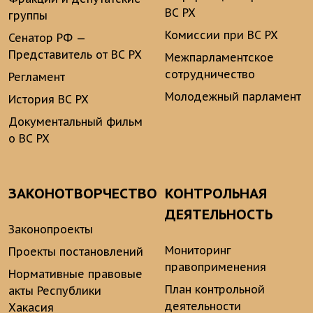
ВС РХ
группы
Комиссии при ВС РХ
Сенатор РФ —
Представитель от ВС РХ
Межпарламентское
сотрудничество
Регламент
Молодежный парламент
История ВС РХ
Документальный фильм
о ВС РХ
ЗАКОНОТВОРЧЕСТВО
КОНТРОЛЬНАЯ
ДЕЯТЕЛЬНОСТЬ
Законопроекты
Мониторинг
Проекты постановлений
правоприменения
Нормативные правовые
План контрольной
акты Республики
деятельности
Хакасия