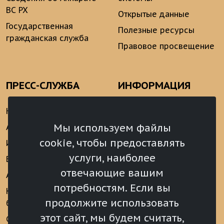
ВС РХ
Открытые данные
Государственная
Полезные ресурсы
гражданская служба
Правовое просвещение
ПРЕСС-СЛУЖБА
ИНФОРМАЦИЯ
Новости
Информационно-
аналитические
Мы используем файлы
Анонсы
материалы
cookie, чтобы предоставлять
Интервью
Реализация Послания
услуги, наиболее
Видеоматериалы
Президента РФ
отвечающие вашим
Аккредитация
Федеральному
потребностям. Если вы
Собранию РФ
Конкурс «Хрустальный
продолжите использовать
барс»
Местное
самоуправление
этот сайт, мы будем считать,
Сведения о СМИ