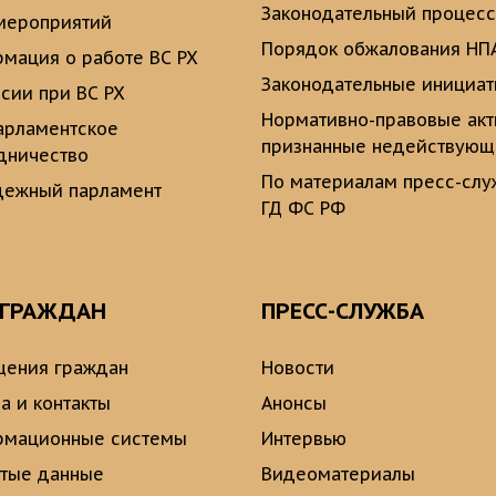
Законодательный процесс
мероприятий
Порядок обжалования НП
мация о работе ВС РХ
Законодательные инициа
сии при ВС РХ
Нормативно-правовые ак
рламентское
признанные недействую
дничество
По материалам пресс-сл
ежный парламент
ГД ФС РФ
 ГРАЖДАН
ПРЕСС-СЛУЖБА
ения граждан
Новости
а и контакты
Анонсы
рмационные системы
Интервью
тые данные
Видеоматериалы