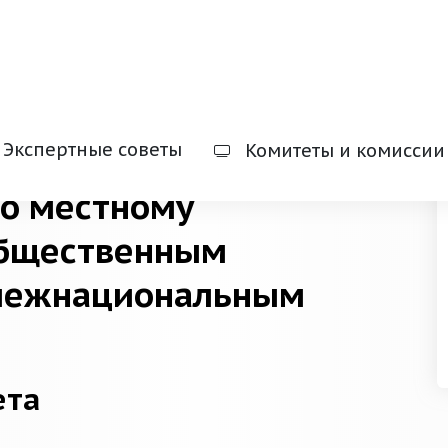
веты
Экспертные советы
Комитеты и комиссии
по местному
общественным
межнациональным
ета