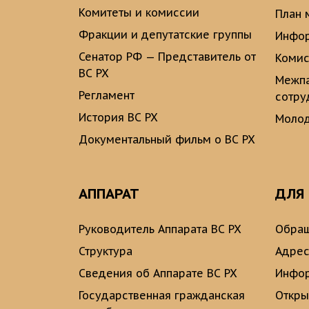
Комитеты и комиссии
План 
Фракции и депутатские группы
Инфор
Сенатор РФ — Представитель от
Комис
ВС РХ
Межпа
Регламент
сотру
История ВС РХ
Молод
Документальный фильм о ВС РХ
АППАРАТ
ДЛЯ
Руководитель Аппарата ВС РХ
Обращ
Структура
Адрес
Сведения об Аппарате ВС РХ
Инфо
Государственная гражданская
Откры