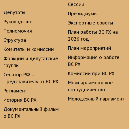
Сессии
Депутаты
Президиумы
Руководство
Экспертные советы
Полномочия
План работы ВС РХ на
2026 год
Структура
План мероприятий
Комитеты и комиссии
Информация о работе
Фракции и депутатские
ВС РХ
группы
Комиссии при ВС РХ
Сенатор РФ —
Представитель от ВС РХ
Межпарламентское
сотрудничество
Регламент
Молодежный парламент
История ВС РХ
Документальный фильм
о ВС РХ