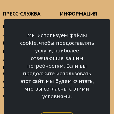
ПРЕСС-СЛУЖБА
ИНФОРМАЦИЯ
Новости
Информационно-
аналитические
Мы используем файлы
Анонсы
материалы
cookie, чтобы предоставлять
Интервью
Реализация Послания
услуги, наиболее
Видеоматериалы
Президента РФ
отвечающие вашим
Аккредитация
Федеральному
потребностям. Если вы
Собранию РФ
Конкурс «Хрустальный
продолжите использовать
барс»
Местное
самоуправление
этот сайт, мы будем считать,
Сведения о СМИ
учрежденных ВС РХ
Финансы
что вы согласны с этими
условиями.
Опросы и голосования
Награды