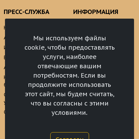
ПРЕСС-СЛУЖБА
ИНФОРМАЦИЯ
Новости
Информационно-
аналитические
Мы используем файлы
Анонсы
материалы
cookie, чтобы предоставлять
Интервью
Реализация Послания
услуги, наиболее
Видеоматериалы
Президента РФ
отвечающие вашим
Аккредитация
Федеральному
потребностям. Если вы
Собранию РФ
Конкурс «Хрустальный
продолжите использовать
барс»
Местное
самоуправление
этот сайт, мы будем считать,
Сведения о СМИ
учрежденных ВС РХ
Финансы
что вы согласны с этими
условиями.
Опросы и голосования
Награды