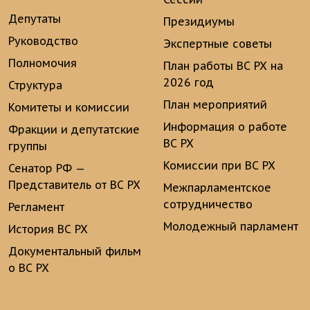
Депутаты
Президиумы
Руководство
Экспертные советы
Полномочия
План работы ВС РХ на
2026 год
Структура
План мероприятий
Комитеты и комиссии
Информация о работе
Фракции и депутатские
ВС РХ
группы
Комиссии при ВС РХ
Сенатор РФ —
Представитель от ВС РХ
Межпарламентское
сотрудничество
Регламент
Молодежный парламент
История ВС РХ
Документальный фильм
о ВС РХ