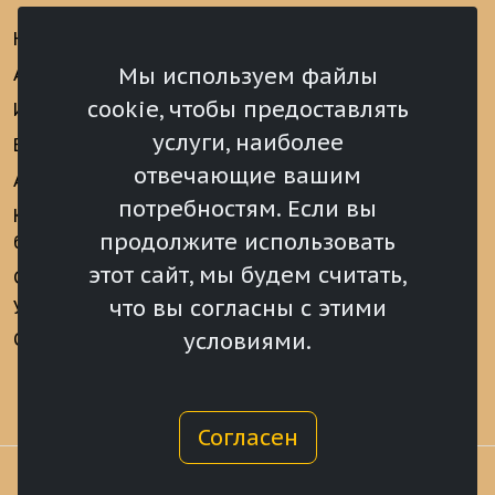
Новости
Информационно-
аналитические
Мы используем файлы
Анонсы
материалы
cookie, чтобы предоставлять
Интервью
Реализация Послания
услуги, наиболее
Видеоматериалы
Президента РФ
отвечающие вашим
Аккредитация
Федеральному
потребностям. Если вы
Собранию РФ
Конкурс «Хрустальный
продолжите использовать
барс»
Местное
самоуправление
этот сайт, мы будем считать,
Сведения о СМИ
учрежденных ВС РХ
Финансы
что вы согласны с этими
условиями.
Опросы и голосования
Награды
Согласен