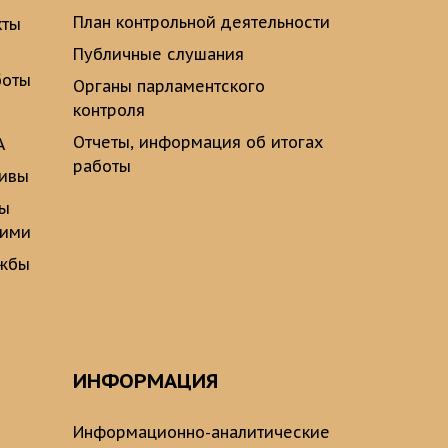
План контрольной деятельности
кты
Публичные слушания
боты
Органы парламентского
контроля
Отчеты, информация об итогах
А
работы
тивы
ты
щими
ужбы
ИНФОРМАЦИЯ
Информационно-аналитические