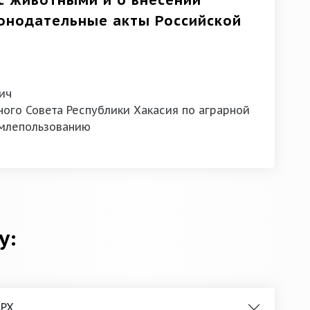
с животными и о внесении
конодательные акты Российской
ич
ого Совета Республики Хакасия по аграрной
емлепользованию
у:
 РХ