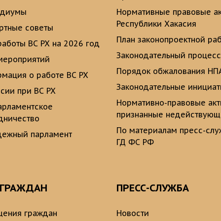
идиумы
Нормативные правовые а
Республики Хакасия
ртные советы
План законопроектной ра
работы ВС РХ на 2026 год
Законодательный процесс
мероприятий
Порядок обжалования НП
мация о работе ВС РХ
Законодательные инициа
сии при ВС РХ
Нормативно-правовые ак
рламентское
признанные недействую
дничество
По материалам пресс-сл
ежный парламент
ГД ФС РФ
 ГРАЖДАН
ПРЕСС-СЛУЖБА
ения граждан
Новости