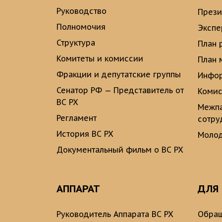
Руководство
През
Полномочия
Экспе
Структура
План 
Комитеты и комиссии
План 
Фракции и депутатские группы
Инфор
Сенатор РФ — Представитель от
Комис
ВС РХ
Межпа
Регламент
сотру
История ВС РХ
Молод
Документальный фильм о ВС РХ
АППАРАТ
ДЛЯ
Руководитель Аппарата ВС РХ
Обращ