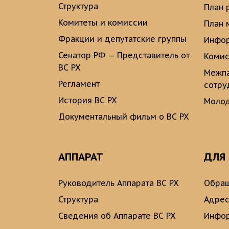
Структура
План 
Комитеты и комиссии
План 
Фракции и депутатские группы
Инфор
Сенатор РФ — Представитель от
Комис
ВС РХ
Межпа
Регламент
сотру
История ВС РХ
Молод
Документальный фильм о ВС РХ
АППАРАТ
ДЛЯ
Руководитель Аппарата ВС РХ
Обращ
Структура
Адрес
Сведения об Аппарате ВС РХ
Инфо