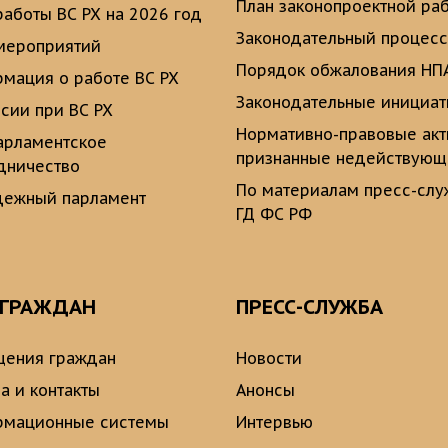
План законопроектной ра
работы ВС РХ на 2026 год
Законодательный процесс
мероприятий
Порядок обжалования НП
мация о работе ВС РХ
Законодательные инициа
сии при ВС РХ
Нормативно-правовые ак
рламентское
признанные недействую
дничество
По материалам пресс-сл
ежный парламент
ГД ФС РФ
 ГРАЖДАН
ПРЕСС-СЛУЖБА
ения граждан
Новости
а и контакты
Анонсы
рмационные системы
Интервью