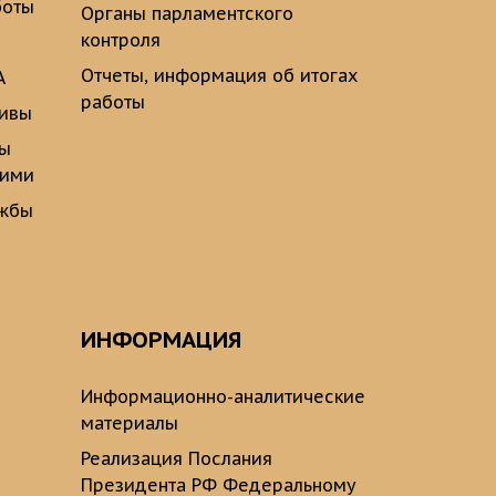
боты
Органы парламентского
контроля
Отчеты, информация об итогах
А
работы
тивы
ты
щими
ужбы
ИНФОРМАЦИЯ
Информационно-аналитические
материалы
Реализация Послания
Президента РФ Федеральному