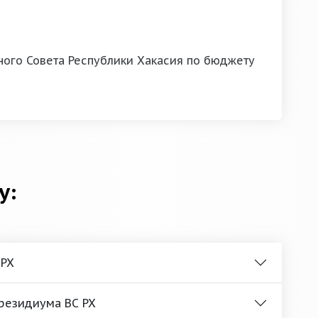
ного Совета Республики Хакасия по бюджету
у:
 РХ
Президиума ВС РХ