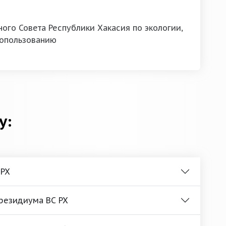
ого Совета Республики Хакасия по экологии,
опользованию
у:
 РХ
Президиума ВС РХ