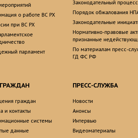
Законодательный процесс
мероприятий
Порядок обжалования НП
мация о работе ВС РХ
Законодательные инициа
сии при ВС РХ
Нормативно-правовые ак
рламентское
признанные недействую
дничество
По материалам пресс-сл
ежный парламент
ГД ФС РФ
 ГРАЖДАН
ПРЕСС-СЛУЖБА
ения граждан
Новости
а и контакты
Анонсы
рмационные системы
Интервью
тые данные
Видеоматериалы