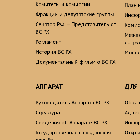
Комитеты и комиссии
План 
Фракции и депутатские группы
Инфор
Сенатор РФ — Представитель от
Комис
ВС РХ
Межпа
Регламент
сотру
История ВС РХ
Молод
Документальный фильм о ВС РХ
АППАРАТ
ДЛЯ
Руководитель Аппарата ВС РХ
Обращ
Структура
Адрес
Сведения об Аппарате ВС РХ
Инфо
Государственная гражданская
Откры