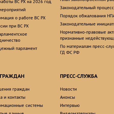
работы ВС РХ на 2026 год
Законодательный процесс
мероприятий
Порядок обжалования НП
мация о работе ВС РХ
Законодательные инициа
сии при ВС РХ
Нормативно-правовые ак
рламентское
признанные недействую
дничество
По материалам пресс-сл
ежный парламент
ГД ФС РФ
 ГРАЖДАН
ПРЕСС-СЛУЖБА
ения граждан
Новости
а и контакты
Анонсы
рмационные системы
Интервью
тые данные
Видеоматериалы