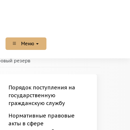
Меню
х служащих РХ в Аппарате ВС РХ и
ровый резерв
Порядок поступления на
государственную
гражданскую службу
Нормативные правовые
акты в сфере