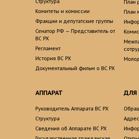
Структура
План 
Комитеты и комиссии
План 
Фракции и депутатские группы
Инфор
Сенатор РФ — Представитель от
Комис
ВС РХ
Межпа
Регламент
сотру
История ВС РХ
Молод
Документальный фильм о ВС РХ
АППАРАТ
ДЛЯ
Руководитель Аппарата ВС РХ
Обращ
Структура
Адрес
Сведения об Аппарате ВС РХ
Инфо
Государственная гражданская
Откры