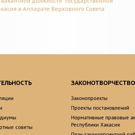
 вакантной должности государственной
касия в Аппарате Верховного Совета
ТЕЛЬНОСТЬ
ЗАКОНОТВОРЧЕСТВ
ляции
Законопроекты
и
Проекты постановлений
идиумы
Нормативные правовые а
Республики Хакасия
ртные советы
План законопроектной ра