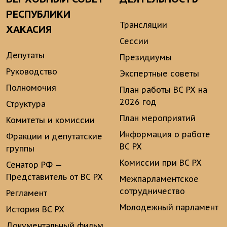
РЕСПУБЛИКИ
Трансляции
ХАКАСИЯ
Сессии
Депутаты
Президиумы
Руководство
Экспертные советы
Полномочия
План работы ВС РХ на
2026 год
Структура
План мероприятий
Комитеты и комиссии
Информация о работе
Фракции и депутатские
ВС РХ
группы
Комиссии при ВС РХ
Сенатор РФ —
Представитель от ВС РХ
Межпарламентское
сотрудничество
Регламент
Молодежный парламент
История ВС РХ
Документальный фильм