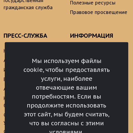
Государственная
Полезные ресурсы
гражданская служба
Правовое просвещение
ПРЕСС-СЛУЖБА
ИНФОРМАЦИЯ
Новости
Информационно-
аналитические
Мы используем файлы
Анонсы
материалы
cookie, чтобы предоставлять
Интервью
Реализация Послания
услуги, наиболее
Видеоматериалы
Президента РФ
отвечающие вашим
Аккредитация
Федеральному
потребностям. Если вы
Собранию РФ
Конкурс «Хрустальный
продолжите использовать
барс»
Местное
самоуправление
этот сайт, мы будем считать,
Сведения о СМИ
учрежденных ВС РХ
Финансы
что вы согласны с этими
условиями.
Опросы и голосования
Награды