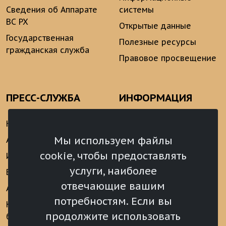
Сведения об Аппарате
системы
ВС РХ
Открытые данные
Государственная
Полезные ресурсы
гражданская служба
Правовое просвещение
ПРЕСС-СЛУЖБА
ИНФОРМАЦИЯ
Новости
Информационно-
аналитические
Мы используем файлы
Анонсы
материалы
cookie, чтобы предоставлять
Интервью
Реализация Послания
услуги, наиболее
Видеоматериалы
Президента РФ
отвечающие вашим
Аккредитация
Федеральному
потребностям. Если вы
Собранию РФ
Конкурс «Хрустальный
продолжите использовать
барс»
Местное