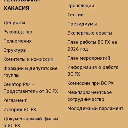
Трансляции
ХАКАСИЯ
Сессии
Депутаты
Президиумы
Руководство
Экспертные советы
Полномочия
План работы ВС РХ на
2026 год
Структура
План мероприятий
Комитеты и комиссии
Информация о работе
Фракции и депутатские
ВС РХ
группы
Комиссии при ВС РХ
Сенатор РФ —
Представитель от ВС РХ
Межпарламентское
сотрудничество
Регламент
Молодежный парламент
История ВС РХ
Документальный фильм
о ВС РХ