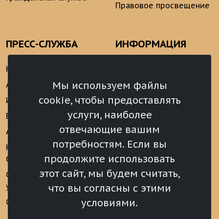
Правовое просвещение
ПРЕСС-СЛУЖБА
ИНФОРМАЦИЯ
Новости
Информационно-
аналитические
Мы используем файлы
Анонсы
материалы
cookie, чтобы предоставлять
Интервью
Реализация Послания
услуги, наиболее
Видеоматериалы
Президента РФ
отвечающие вашим
Аккредитация
Федеральному
потребностям. Если вы
Собранию РФ
Конкурс «Хрустальный
продолжите использовать
барс»
Местное
самоуправление
этот сайт, мы будем считать,
Сведения о СМИ
учрежденных ВС РХ
Финансы
что вы согласны с этими
условиями.
Опросы и голосования
Награды