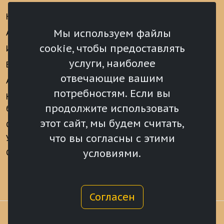
Новости
Информационно-
аналитические
Мы используем файлы
Анонсы
материалы
cookie, чтобы предоставлять
Интервью
Реализация Послания
услуги, наиболее
Видеоматериалы
Президента РФ
отвечающие вашим
Аккредитация
Федеральному
потребностям. Если вы
Собранию РФ
Конкурс «Хрустальный
продолжите использовать
барс»
Местное
самоуправление
этот сайт, мы будем считать,
Сведения о СМИ
учрежденных ВС РХ
Финансы
что вы согласны с этими
условиями.
Опросы и голосования
Награды
Согласен