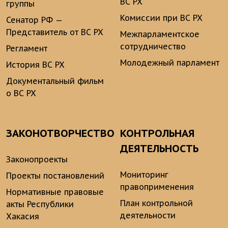
ВС РХ
группы
Комиссии при ВС РХ
Сенатор РФ —
Представитель от ВС РХ
Межпарламентское
сотрудничество
Регламент
Молодежный парламент
История ВС РХ
Документальный фильм
о ВС РХ
ЗАКОНОТВОРЧЕСТВО
КОНТРОЛЬНАЯ
ДЕЯТЕЛЬНОСТЬ
Законопроекты
Мониторинг
Проекты постановлений
правоприменения
Нормативные правовые
План контрольной
акты Республики
деятельности
Хакасия